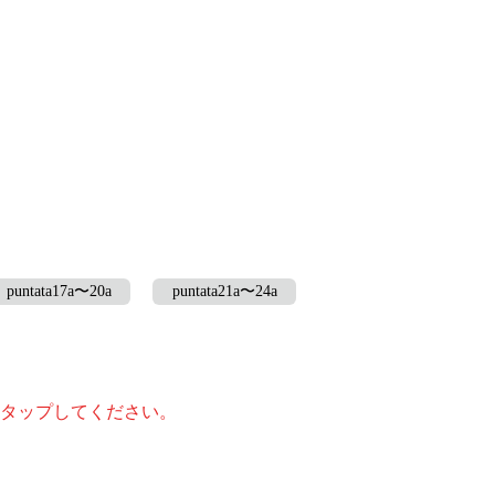
puntata17a〜20a
puntata21a〜24a
タップしてください。