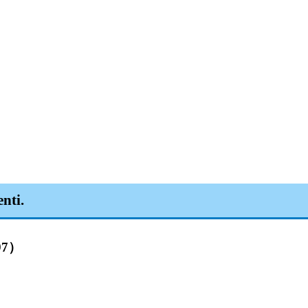
ti.
7）