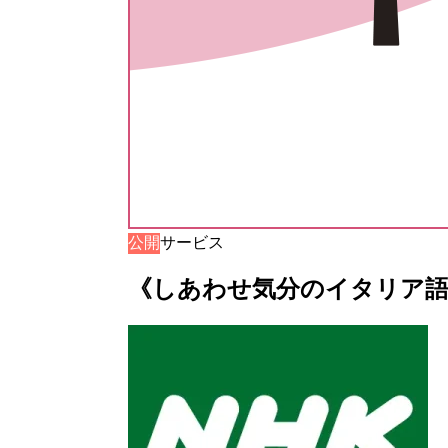
公開
音声サービス
《しあわせ気分のイタリア語》音