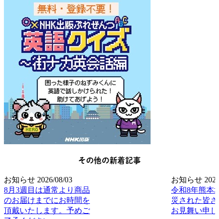
その他の新着記事
お知らせ
2026/08/03
お知らせ
2026
8月3週目は通常より商品
令和8年熊本
のお届けまでにお時間を
災された皆さ
頂戴いたします。予めご
お見舞い申し