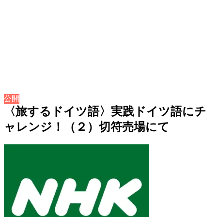
公開
〈旅するドイツ語〉実践ドイツ語にチ
ャレンジ！（２）切符売場にて