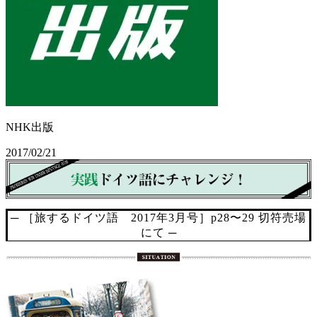
NHK出版
2017/02/21
─ ［旅するドイツ語 2017年3月号］p28〜29 切符売場
にて ─