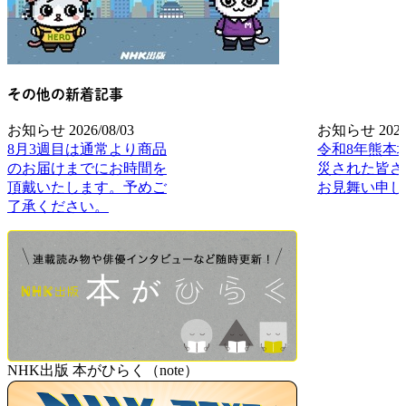
その他の新着記事
お知らせ
2026/08/03
お知らせ
2026
8月3週目は通常より商品
令和8年熊本
のお届けまでにお時間を
災された皆さ
頂戴いたします。予めご
お見舞い申し
了承ください。
NHK出版 本がひらく（note）