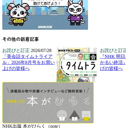
その他の新着記事
お詫びと訂正
2026/07/28
お詫びと訂正
「英会話タイムトライア
『NHK 明日
ル」2026年8月号をお買い
かるい終活』
上げの皆様へ
げの皆様へ
NHK出版 本がひらく（note）