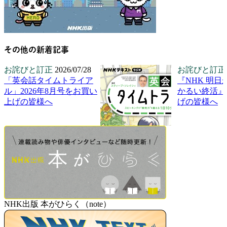
その他の新着記事
お詫びと訂正
2026/07/28
お詫びと訂正
「英会話タイムトライア
『NHK 明日
ル」2026年8月号をお買い
かるい終活』
上げの皆様へ
げの皆様へ
NHK出版 本がひらく（note）