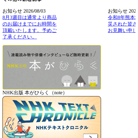
お知らせ
2026/08/03
お知らせ
2026
8月3週目は通常より商品
令和8年熊本
のお届けまでにお時間を
災された皆さ
頂戴いたします。予めご
お見舞い申し
了承ください。
NHK出版 本がひらく（note）