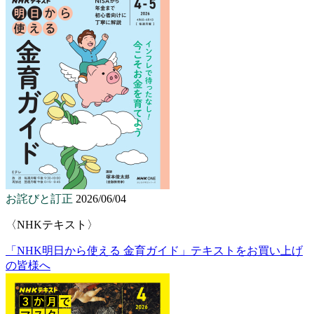
お詫びと訂正
2026/06/04
〈NHKテキスト〉
「NHK明日から使える 金育ガイド」テキストをお買い上げ
の皆様へ