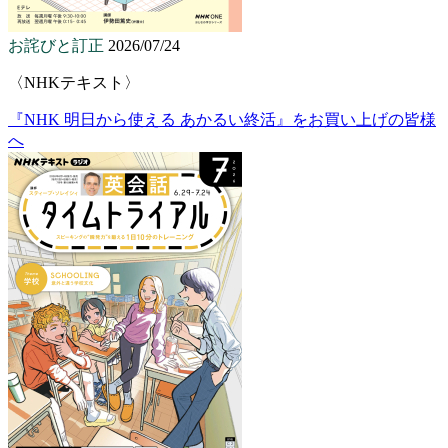
お詫びと訂正
2026/07/24
〈NHKテキスト〉
『NHK 明日から使える あかるい終活』をお買い上げの皆様
へ