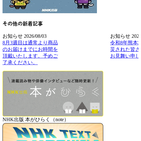
その他の新着記事
お知らせ
2026/08/03
お知らせ
2026
8月3週目は通常より商品
令和8年熊本
のお届けまでにお時間を
災された皆さ
頂戴いたします。予めご
お見舞い申し
了承ください。
NHK出版 本がひらく（note）