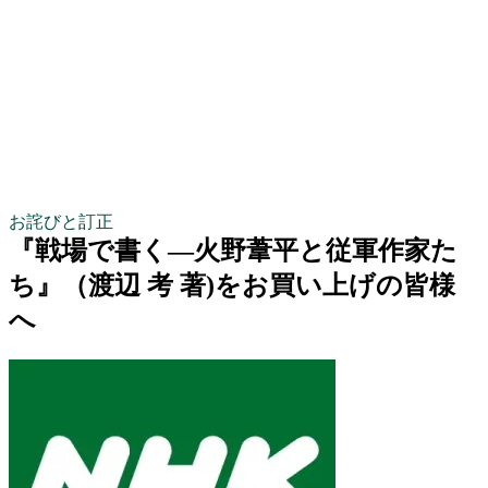
お詫びと訂正
『戦場で書く―火野葦平と従軍作家た
ち』（渡辺 考 著)をお買い上げの皆様
へ