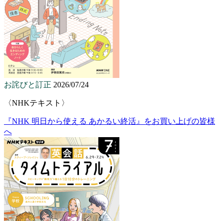
お詫びと訂正
2026/07/24
〈NHKテキスト〉
『NHK 明日から使える あかるい終活』をお買い上げの皆様
へ