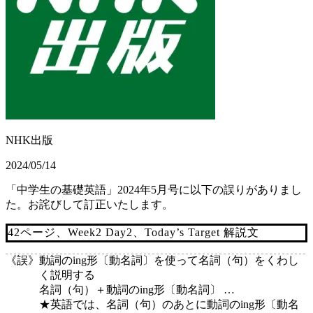
NHK出版
2024/05/14
「中学生の基礎英語」2024年5月号に以下の誤りがありまし
た。お詫びして訂正いたします。
42ページ、Week2 Day2、Today’s Target 解説文
《誤》
動詞のing形〔動名詞〕を使って名詞（句）をくわし
く説明する
名詞（句）＋動詞のing形〔動名詞〕 …
★英語では、名詞（句）のあとに動詞のing形〔動名