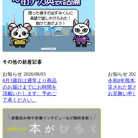
その他の新着記事
お知らせ
2026/08/03
お知らせ
2026
8月3週目は通常より商品
令和8年熊本
のお届けまでにお時間を
災された皆さ
頂戴いたします。予めご
お見舞い申し
了承ください。