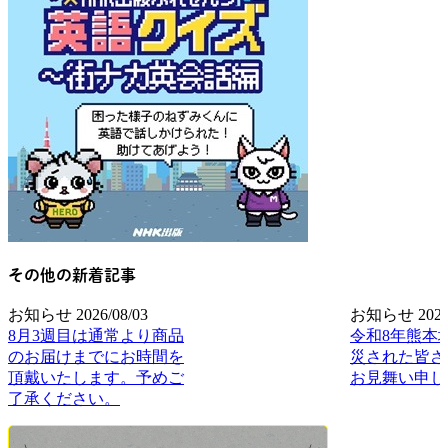
その他の新着記事
お知らせ
2026/08/03
お知らせ
2026
8月3週目は通常より商品
令和8年熊本
のお届けまでにお時間を
災された皆さ
頂戴いたします。予めご
お見舞い申し
了承ください。