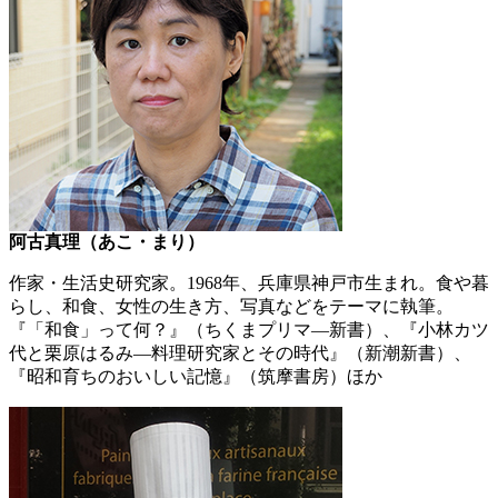
阿古真理（あこ・まり）
作家・生活史研究家。1968年、兵庫県神戸市生まれ。食や暮
らし、和食、女性の生き方、写真などをテーマに執筆。
『「和食」って何？』（ちくまプリマ―新書）、『小林カツ
代と栗原はるみ―料理研究家とその時代』（新潮新書）、
『昭和育ちのおいしい記憶』（筑摩書房）ほか