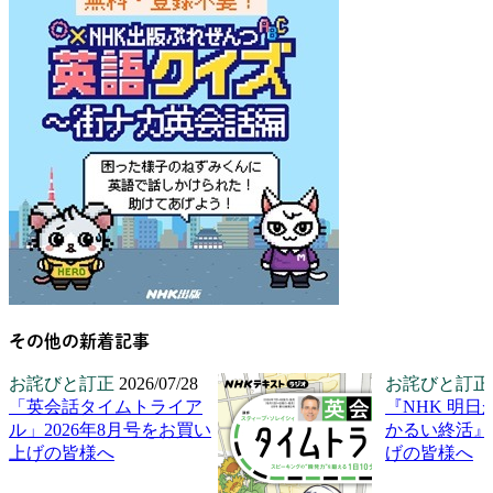
その他の新着記事
お詫びと訂正
2026/07/28
お詫びと訂正
「英会話タイムトライア
『NHK 明日
ル」2026年8月号をお買い
かるい終活』
上げの皆様へ
げの皆様へ