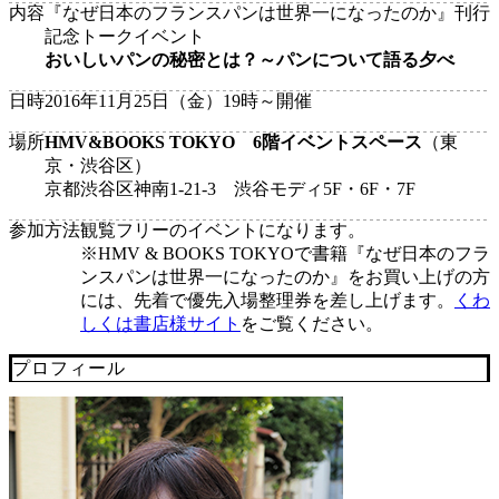
内容
『なぜ日本のフランスパンは世界一になったのか』刊行
記念トークイベント
おいしいパンの秘密とは？～パンについて語る夕べ
日時
2016年11月25日（金）19時～開催
場所
HMV&BOOKS TOKYO 6階イベントスペース
（東
京・渋谷区）
京都渋谷区神南1-21-3 渋谷モディ5F・6F・7F
参加方法
観覧フリーのイベントになります。
※HMV & BOOKS TOKYOで書籍『なぜ日本のフラ
ンスパンは世界一になったのか』をお買い上げの方
には、先着で優先入場整理券を差し上げます。
くわ
しくは書店様サイト
をご覧ください。
プロフィール