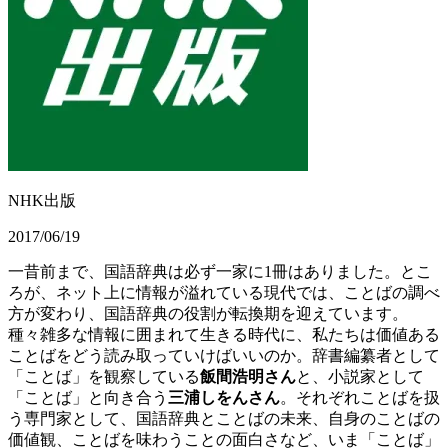
NHK出版
2017/06/19
一昔前まで、国語辞典は必ず一家に1冊はありました。とこ
ろが、ネット上に情報が溢れている現代では、ことばの調べ
方が変わり、国語辞典の役割が転換期を迎えています。
種々雑多な情報に囲まれて生きる時代に、私たちは価値ある
ことばをどう読み取っていけばいいのか。辞書編纂者として
「ことば」を観察している
飯間浩明さん
と、小説家として
「ことば」と向き合う
三浦しをんさん
。それぞれことばを扱
う専門家として、国語辞典とことばの未来、自身のことばの
価値観、ことばを味わうことの面白さなど、いま「ことば」