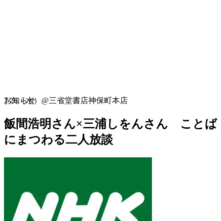
お知らせ
7/26（水）@三省堂書店神保町本店
飯間浩明さん×三浦しをんさん ことば
にまつわる二人放談