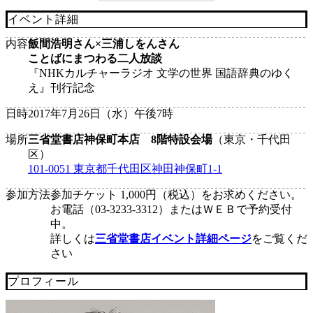
イベント詳細
内容
飯間浩明さん×三浦しをんさん
ことばにまつわる二人放談
『NHKカルチャーラジオ 文学の世界 国語辞典のゆく
え』刊行記念
日時
2017年7月26日（水）午後7時
場所
三省堂書店神保町本店 8階特設会場
（東京・千代田
区）
101-0051 東京都千代田区神田神保町1-1
参加方法
参加チケット 1,000円（税込）をお求めください。
お電話（03-3233-3312）またはＷＥＢで予約受付
中。
詳しくは
三省堂書店イベント詳細ページ
をご覧くだ
さい
プロフィール