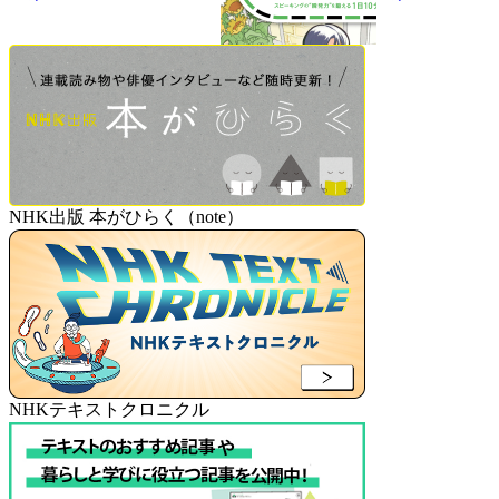
NHK出版 本がひらく（note）
NHKテキストクロニクル