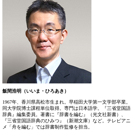
飯間浩明（いいま・ひろあき）
1967年、香川県高松市生まれ。早稲田大学第一文学部卒業。
同大学院博士課程単位取得。専門は日本語学。『三省堂国語
辞典』編集委員。著書に『辞書を編む』（光文社新書）、
『三省堂国語辞典のひみつ』（新潮文庫）など。テレビアニ
メ「舟を編む」では辞書制作監修を担当。