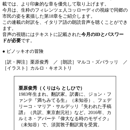
載では、より印象的な章を優先して取り上げます。
今月は、生粋のフィレンツェ人コッローディの視線で同郷の
市民の姿を素描した第18章をご紹介します。
この連載の対訳を、イタリア語の朗読音声を聴くことができ
ます。
音声の視聴にはテキストに記載された
今月のIDとパスワー
ドが必要
です。
● ピノッキオの冒険
［訳・脚注］栗原俊秀 ／［朗読］マルコ・ズバラッリ ／
［イラスト］カルロ・キオストリ
栗原俊秀（くりはら としひで）
1983年生まれ。翻訳家。訳書に、ジョン・フ
ァンテ『満ちみてる生』（未知谷）、フェデ
リーコ・マリア・サルデッリ『失われた手稿
譜』（共訳、東京創元社）など。2016年、カ
ルミネ・アバーテ『偉大なる時のモザイク』
（未知谷）で、須賀敦子翻訳賞を受賞。