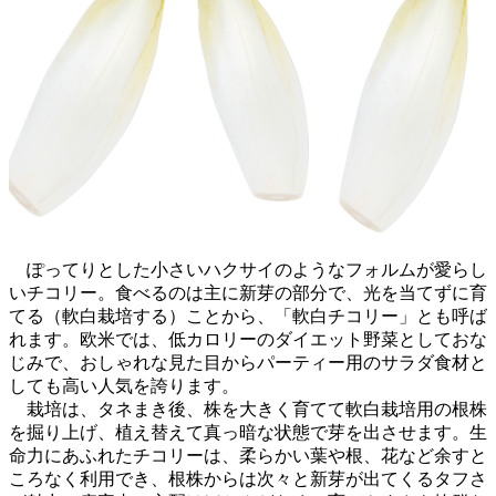
ぽってりとした小さいハクサイのようなフォルムが愛らし
いチコリー。食べるのは主に新芽の部分で、光を当てずに育
てる（軟白栽培する）ことから、「軟白チコリー」とも呼ば
れます。欧米では、低カロリーのダイエット野菜としておな
じみで、おしゃれな見た目からパーティー用のサラダ食材と
しても高い人気を誇ります。
栽培は、タネまき後、株を大きく育てて軟白栽培用の根株
を掘り上げ、植え替えて真っ暗な状態で芽を出させます。生
命力にあふれたチコリーは、柔らかい葉や根、花など余すと
ころなく利用でき、根株からは次々と新芽が出てくるタフさ