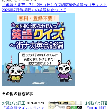
「趣味の園芸」7月12日（日）午前8時30分放送分（テキスト
2026年7月号掲載）の放送休止ついて
その他の新着記事
お詫びと訂正
2026/07/28
お詫びと訂正
「英会話タイムトライア
『NHK 明日