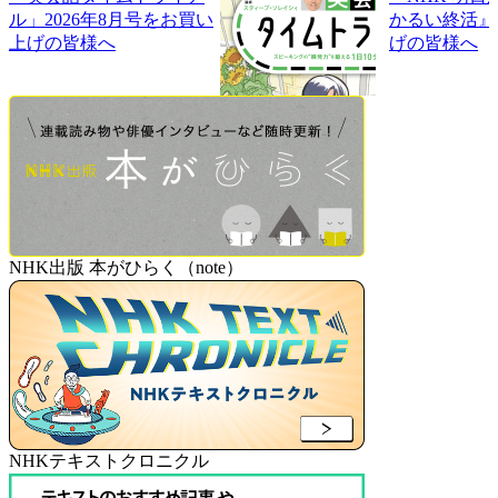
ル」2026年8月号をお買い
かるい終活』
上げの皆様へ
げの皆様へ
NHK出版 本がひらく（note）
NHKテキストクロニクル