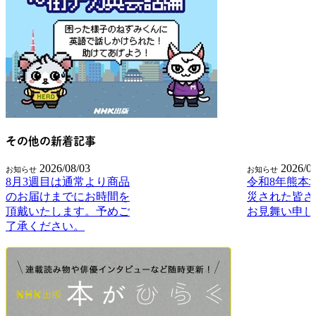
その他の新着記事
2026/08/03
2026/0
お知らせ
お知らせ
8月3週目は通常より商品
令和8年熊本
のお届けまでにお時間を
災された皆さ
頂戴いたします。予めご
お見舞い申し
了承ください。