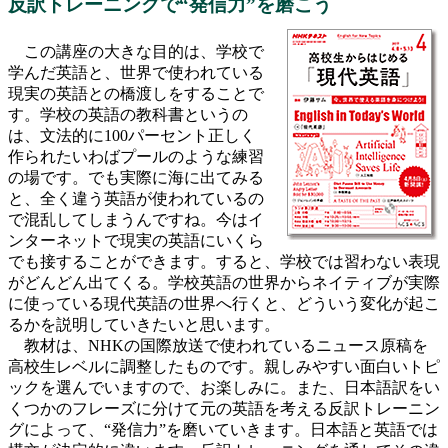
反訳トレーニングで“発信力”を磨こう
この講座の大きな目的は、学校で
学んだ英語と、世界で使われている
現実の英語との橋渡しをすることで
す。学校の英語の教科書というの
は、文法的に100パーセント正しく
作られたいわばプールのような練習
の場です。でも実際に海に出てみる
と、全く違う英語が使われているの
で混乱してしまうんですね。今はイ
ンターネットで現実の英語にいくら
でも接することができます。すると、学校では習わない表現
がどんどん出てくる。学校英語の世界からネイティブが実際
に使っている現代英語の世界へ行くと、どういう変化が起こ
るかを説明していきたいと思います。
教材は、NHKの国際放送で使われているニュース原稿を
高校生レベルに調整したものです。親しみやすい面白いトピ
ックを選んでいますので、お楽しみに。また、日本語訳をい
くつかのフレーズに分けて元の英語を考える反訳トレーニン
グによって、“発信力”を磨いていきます。日本語と英語では