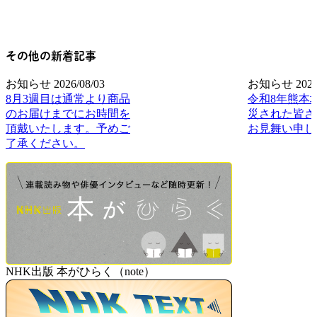
その他の新着記事
お知らせ
2026/08/03
お知らせ
2026
8月3週目は通常より商品
令和8年熊本
のお届けまでにお時間を
災された皆さ
頂戴いたします。予めご
お見舞い申し
了承ください。
NHK出版 本がひらく（note）