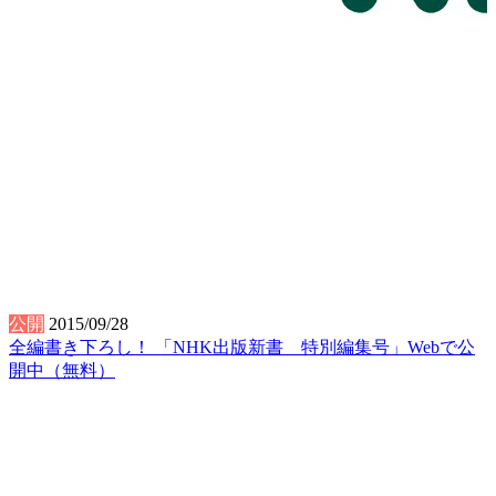
公開
2015/09/28
全編書き下ろし！ 「NHK出版新書 特別編集号」Webで公
開中（無料）