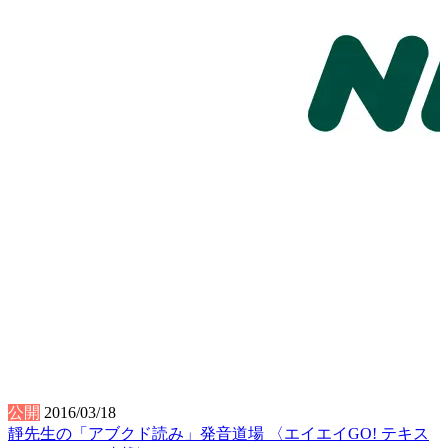
公開
2016/03/18
靜先生の「アブクド読み」発音道場 〈エイエイGO! テキス