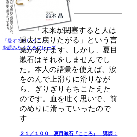
――「未来が閉塞すると人は
過去に戻りたがる」という言
『愛するということ』
を読みたくなるフレーズ
葉があります。しかし、夏目
漱石はそれをしませんでし
た。本人の語彙を使えば、涙
をのんで上滑りに滑りなが
ら、ぎりぎりもちこたえた
のです。血を吐く思いで、前
のめりに滑っていったので
す――
２１／１００ 夏目漱石『こころ』 講師：