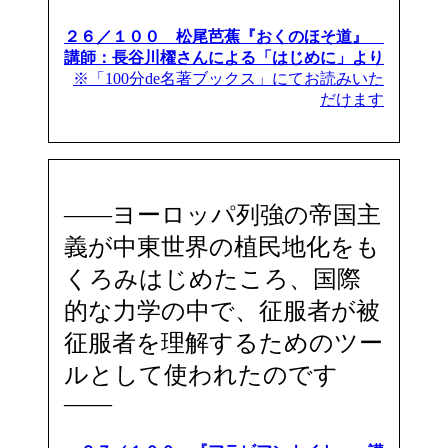
２６／１００ 松尾芭蕉『おくのほそ道』
講師：長谷川櫂さんによる「はじめに」より
※「100分de名著ブックス」にてお読みいた
だけます
――ヨーロッパ列強の帝国主
義が中東世界の植民地化をも
くろみはじめたころ、国際
的な力学の中で、征服者が被
征服者を理解するためのツー
ルとして使われたのです
――