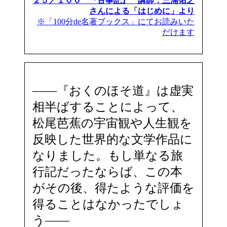
２５／１００ 『古事記』 講師：三浦佑之
さんによる「はじめに」より
※「100分de名著ブックス」にてお読みいた
だけます
――『おくのほそ道』は虚実
相半ばすることによって、
松尾芭蕉の宇宙観や人生観を
反映した世界的な文学作品に
なりました。もし単なる旅
行記だったならば、この本
がその後、得たような評価を
得ることはなかったでしょ
う――