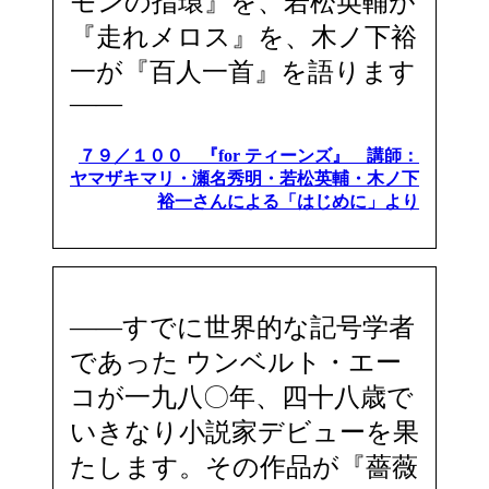
モンの指環』を、若松英輔が
『走れメロス』を、木ノ下裕
一が『百人一首』を語ります
――
７９／１００ 『for ティーンズ』 講師：
ヤマザキマリ・瀬名秀明・若松英輔・木ノ下
裕一さんによる「はじめに」より
――すでに世界的な記号学者
であった ウンベルト・エー
コが一九八〇年、四十八歳で
いきなり小説家デビューを果
たします。その作品が『薔薇