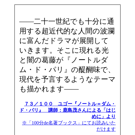
――二十一世紀でも十分に通
用する超近代的な人間の波瀾
に富んだドラマが展開して
いきます。そこに現れる光
と闇の葛藤が『ノートルダ
ム・ド・パリ』の醍醐味で、
現代を予言するようなテーマ
も描かれます――
７３／１００ ユゴー『ノートル＝ダム・
ド・パリ』 講師：鹿島茂さんによる「はじ
めに」より
※「100分de名著ブックス」にてお読みいた
だけます