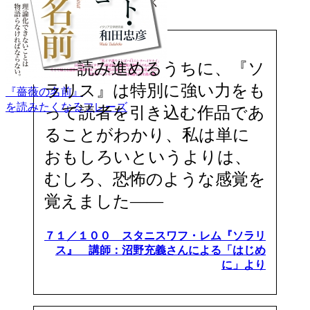
――読み進めるうちに、『ソ
ラリス』は特別に強い力をも
『薔薇の名前』
を読みたくなるフレーズ
って読者を引き込む作品であ
ることがわかり、私は単に
おもしろいというよりは、
むしろ、恐怖のような感覚を
覚えました――
７１／１００ スタニスワフ・レム『ソラリ
ス』 講師：沼野充義さんによる「はじめ
に」より