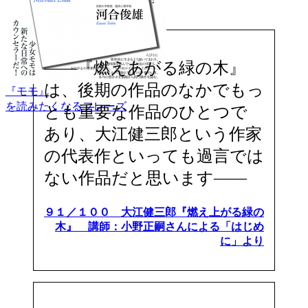
――『燃えあがる緑の木』
は、後期の作品のなかでもっ
『モモ』
を読みたくなるフレーズ
とも重要な作品のひとつで
あり、大江健三郎という作家
の代表作といっても過言では
ない作品だと思います――
９１／１００ 大江健三郎『燃え上がる緑の
木』 講師：小野正嗣さんによる「はじめ
に」より